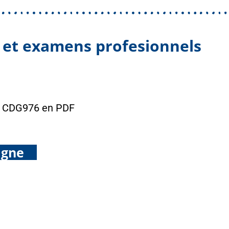
s et examens profesionnels
u CDG976 en PDF
igne