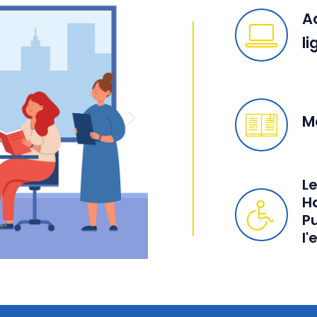
A
li
M
Le
H
Pu
l