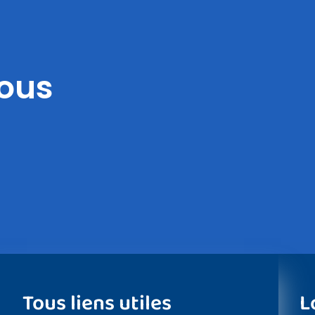
vous
Tous liens utiles
L